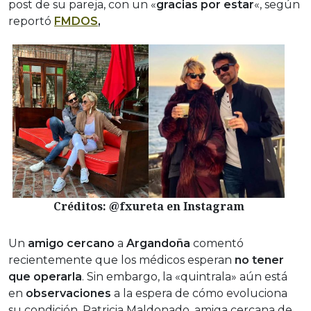
post de su pareja, con un «
gracias por estar
«, según
reportó
FMDOS
,
Créditos: @fxureta en Instagram
Un
amigo cercano
a
Argandoña
comentó
recientemente que los médicos esperan
no tener
que operarla
. Sin embargo, la «quintrala» aún está
en
observaciones
a la espera de cómo evoluciona
su condición. Patricia Maldonado, amiga cercana de