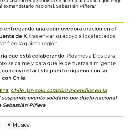
zó cuando el periodista se acercó al público que llegó
al exmandatario nacional, Sebastián Piñera."
ó entregando una conmovedora oración en el
uenta de X
, tras enviar su apoyo a los afectados
ató en la quinta región.
aria que está colaborando
. Pidamos a Dios para
to se calme y para que le de fuerza a mi gente
,
concluyó el artista puertorriqueño con su
 con Chile.
ina
:
Chile ¡Un solo corazón! Incendios en la
l suspende evento solidario por duelo nacional
e Sebastián Piñera
Música