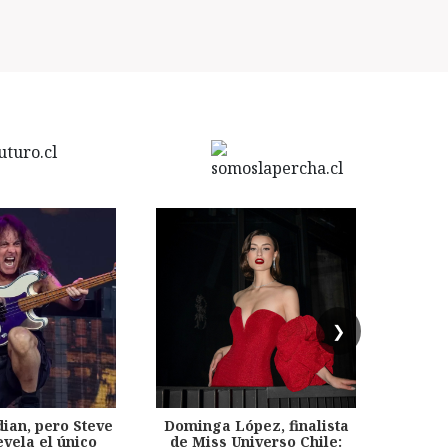
❯
dian, pero Steve
Dominga López, finalista
Desp
evela el único
de Miss Universo Chile:
años, 