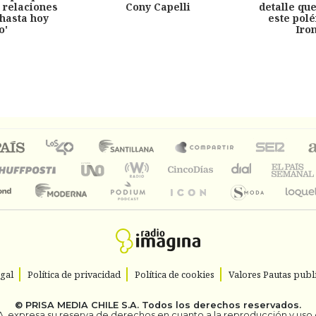
 relaciones
Cony Capelli
detalle qu
hasta hoy
este pol
o'
Iro
egal
Política de privacidad
Política de cookies
Valores Pautas publi
©
PRISA MEDIA CHILE S.A.
Todos los derechos reservados.
. expresa su reserva de derechos en cuanto a la reproducción y uso de