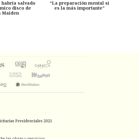
e habría salvado
“La preparación mental sí
chil
émico disco de
es la más importante”
capítu
n Maiden
citarias Presidenciales 2025
 las obras y servicios