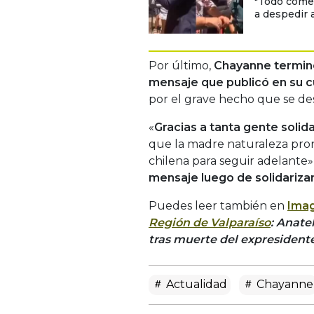
"Todo comen
a despedir 
Por último,
Chayanne termin
mensaje que publicó en su c
por el grave hecho que se des
«
Gracias a tanta gente solid
que la madre naturaleza pron
chilena para seguir adelante»
mensaje luego de solidarizar
Puedes leer también en
Imag
Región de Valparaíso
: Anate
tras muerte del expresident
Actualidad
Chayanne