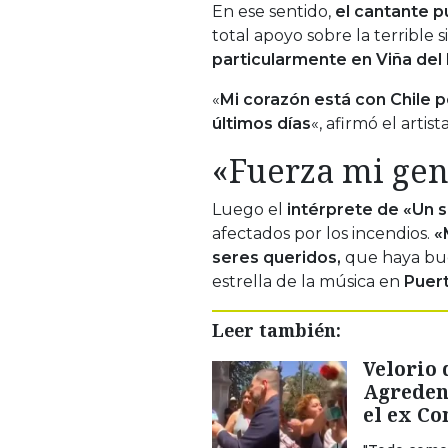
En ese sentido,
el cantante 
total apoyo sobre la terrible 
particularmente en Viña del
«
Mi corazón está con Chile po
últimos días
«, afirmó el arti
«Fuerza mi gen
Luego el
intérprete de «Un si
afectados por los incendios.
«
seres queridos,
que haya bue
estrella de la música en
Puer
Leer también:
Velorio 
Agreden
el ex Co