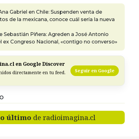
Ana Gabriel en Chile: Suspenden venta de
tos de la mexicana, conoce cuál sería la nueva
te Sebastián Piñera: Agreden a José Antonio
l ex Congreso Nacional, «contigo no converso»
na.cl en Google Discover
Seguir en Google
nidos directamente en tu feed.
DO
lo último
de radioimagina.cl