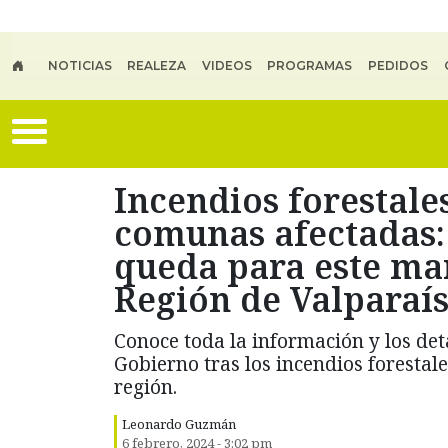
Skip to main content
NOTICIAS
REALEZA
VIDEOS
PROGRAMAS
PEDIDOS
Incendios forestale
comunas afectadas:
queda para este mar
Región de Valparaí
Conoce toda la información y los de
Gobierno tras los incendios forestal
región.
Leonardo Guzmán
6 febrero, 2024 - 3:02 pm