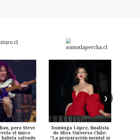
❯
dian, pero Steve
Dominga López, finalista
Desp
evela el único
de Miss Universo Chile:
años, 
e habría salvado
“La preparación mental sí
chil