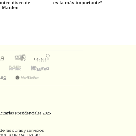
émico disco de
es la más importante”
capítu
n Maiden
citarias Presidenciales 2025
 las obras y servicios
 medio que se juzgue