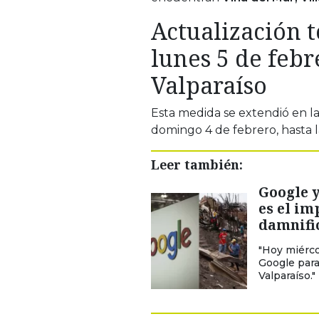
Actualización 
lunes 5 de febr
Valparaíso
Esta medida se extendió en l
domingo 4 de febrero, hasta l
Leer también:
Google y
es el im
damnific
"Hoy miérco
Google para
Valparaíso."