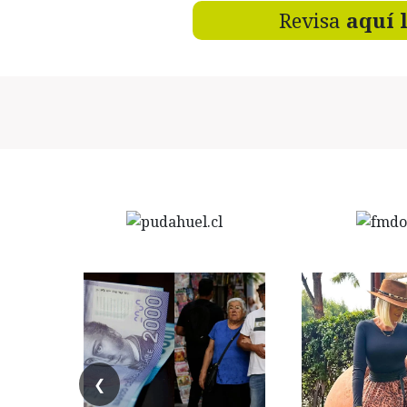
Revisa
aquí 
❮