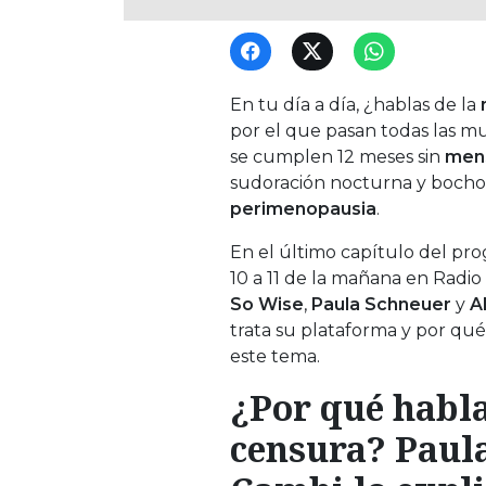
En tu día a día, ¿hablas de la
por el que pasan todas las m
se cumplen 12 meses sin
men
sudoración nocturna y bochor
perimenopausia
.
En el último capítulo del p
10 a 11 de la mañana en Radi
So Wise
,
Paula Schneuer
y
A
trata su plataforma y por qu
este tema.
¿Por qué habla
censura? Paul