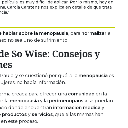
película, es muy difícil de aplicar. Por lo mismo, hoy en
na, Carola Carstens nos explica en detalle de que trata
cia."
 hablar sobre la
menopausia
, para
normalizar
e
ceso no sea uno de sufrimiento.
de So Wise: Consejos y
nes
ula; y se cuestionó por qué, si la
menopausia
es
mujeres, no había información.
forma creada para ofrecer una
comunidad
en la
or la
menopausia
y la
perimenopausia
se puedan
pacio donde encuentran
información médica
y
e
productos
y
servicios
, que ellas mismas han
en este proceso.