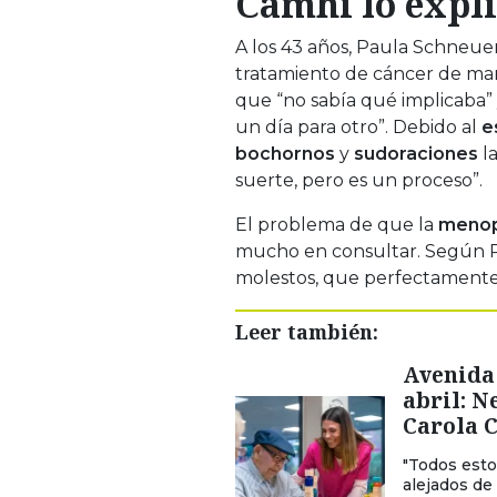
Camhi lo expl
A los 43 años, Paula Schneu
tratamiento de cáncer de mam
que “no sabía qué implicaba” 
un día para otro”. Debido al
e
bochornos
y
sudoraciones
la
suerte, pero es un proceso”.
El problema de que la
menop
mucho en consultar. Según Pa
molestos, que perfectamente
Leer también:
Avenida 
abril: N
Carola 
"Todos est
alejados de