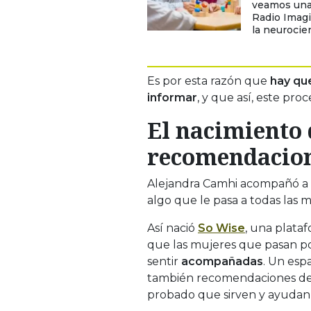
veamos una 
Radio Imagi
la neurocien
Es por esta razón que
hay que
informar
, y que así, este pro
El nacimiento 
recomendacio
Alejandra Camhi acompañó a Pa
algo que le pasa a todas las 
Así nació
So Wise
, una plata
que las mujeres que pasan p
sentir
acompañadas
. Un es
también recomendaciones d
probado que sirven
y ayudan 