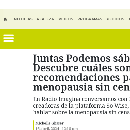
Skip to main content
NOTICIAS
REALEZA
VIDEOS
PROGRAMAS
PEDIDOS
Juntas Podemos sába
Descubre cuáles son
recomendaciones pa
menopausia sin cen
En Radio Imagina conversamos con 
creadoras de la plataforma So Wise,
hablar sobre la menopausia sin cens
Michelle Glisser
16 abril, 2024 - 12:16 pm