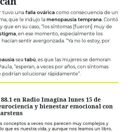
ican
er tuvo una
falla ovárica
como consecuencia de un
a, que le indujo la
menopausia temprana
. Contó
y que en su caso, “los síntomas [fueron] muy de
stigma
, en ese momento, especialmente los
 hacían sentir avergonzada. “Ya no lo estoy, por
ausia
sea
tabú
, es que las mujeres se demoran
ula, “esperan, a veces por años, con síntomas
 podrían solucionar rápidamente”.
88.1 en Radio Imagina lunes 15 de
eurociencia y bienestar emocional con
Carstens
os conceptos a veces nos parecen muy complejos y
 lo que es nuestra vida, y aunque nos leamos un libro,