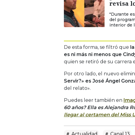
revisa l
"Durante est
del progra
interior de l
De esta forma, se filtró que
l
es ni más ni menos que Cin
quien se retiró de su carrera
Por otro lado, el nuevo elimi
Servir?» es José Ángel Gonz
del relato».
Puedes leer también en
Imag
60 años? Ella es Alejandra 
llegar al certamen del Miss 
Actualidad
Canal 13