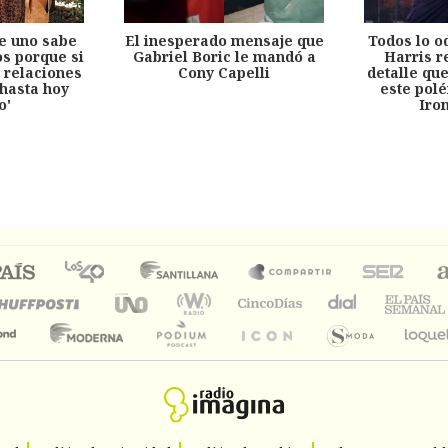
e uno sabe
El inesperado mensaje que
Todos lo o
s porque si
Gabriel Boric le mandó a
Harris r
 relaciones
Cony Capelli
detalle qu
hasta hoy
este pol
o'
Iro