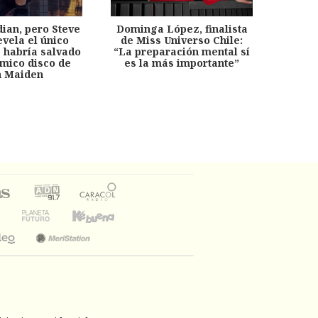
dian, pero Steve
Dominga López, finalista
Desp
evela el único
de Miss Universo Chile:
años, 
e habría salvado
“La preparación mental sí
chil
émico disco de
es la más importante”
capítu
n Maiden