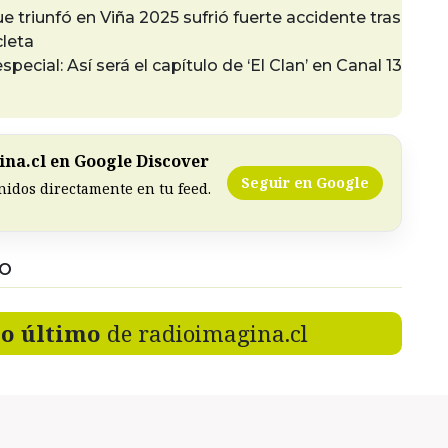
 triunfó en Viña 2025 sufrió fuerte accidente tras
cleta
pecial: Así será el capítulo de ‘El Clan’ en Canal 13
na.cl en Google Discover
Seguir en Google
nidos directamente en tu feed.
DO
lo último
de radioimagina.cl