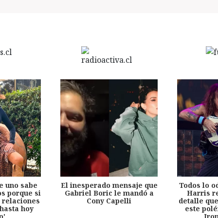
e uno sabe
El inesperado mensaje que
Todos lo o
s porque si
Gabriel Boric le mandó a
Harris r
 relaciones
Cony Capelli
detalle qu
hasta hoy
este pol
o'
Iro