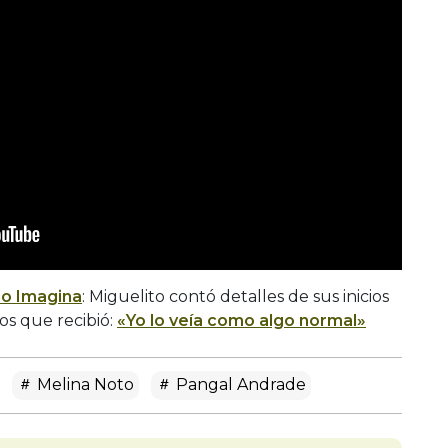
io Imagina
: Miguelito contó detalles de sus inicios
tos que recibió:
«Yo lo veía como algo normal»
Melina Noto
Pangal Andrade