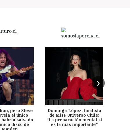
❯
dian, pero Steve
Dominga López, finalista
Desp
evela el único
de Miss Universo Chile:
años, 
e habría salvado
“La preparación mental sí
chil
émico disco de
es la más importante”
capítu
n Maiden