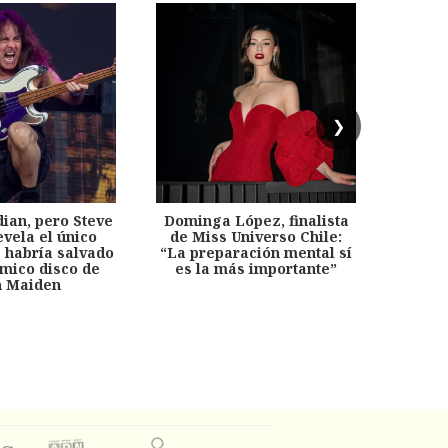
❯
dian, pero Steve
Dominga López, finalista
Desp
evela el único
de Miss Universo Chile:
años, 
e habría salvado
“La preparación mental sí
chil
émico disco de
es la más importante”
capítu
n Maiden