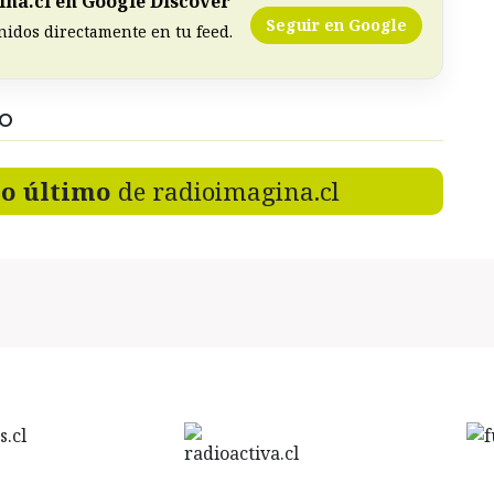
na.cl en Google Discover
Seguir en Google
nidos directamente en tu feed.
DO
lo último
de radioimagina.cl