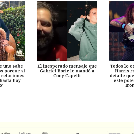
e uno sabe
El inesperado mensaje que
Todos lo o
s porque si
Gabriel Boric le mandó a
Harris r
 relaciones
Cony Capelli
detalle qu
hasta hoy
este pol
o'
Iro