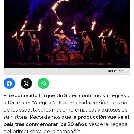
GETTY IMAGES
El reconocido Cirque du Soleil confirmó su regreso
a Chile con “Alegría”.
Una renovada versión de uno
de los espectáculos más emblemáticos y exitosos de
su historia. Recordemos que
la producción vuelve al
país tras conmemorar los 20 años
desde la llegada
del primer show de la compañía.