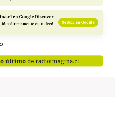
na.cl en Google Discover
Seguir en Google
nidos directamente en tu feed.
DO
lo último
de radioimagina.cl