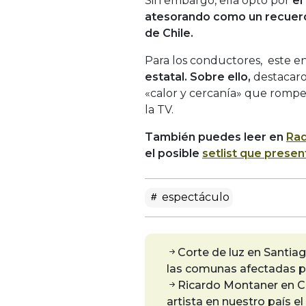
Sin embargo, ella optó por
el
atesorando como un recuer
de Chile.
Para los conductores, este e
estatal. Sobre ello,
destacaro
«calor y cercanía» que rompe 
la TV.
También puedes leer en
Rad
el posible
setlist que present
espectáculo
Corte de luz en Santia
las comunas afectadas p
Ricardo Montaner en Chil
artista en nuestro país el