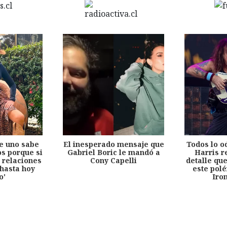
e uno sabe
El inesperado mensaje que
Todos lo o
s porque si
Gabriel Boric le mandó a
Harris r
 relaciones
Cony Capelli
detalle qu
hasta hoy
este pol
o'
Iro