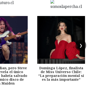
❯
dian, pero Steve
Dominga López, finalista
Desp
evela el único
de Miss Universo Chile:
años, 
e habría salvado
“La preparación mental sí
chil
émico disco de
es la más importante”
capítu
n Maiden