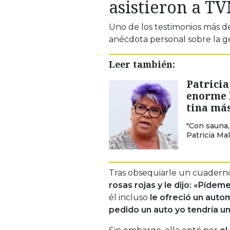
asistieron a TV
Uno de los testimonios más d
anécdota personal sobre la g
Leer también:
Patrici
enorme b
tina más
"Con sauna, 
Patricia Ma
Tras obsequiarle un cuaderno 
rosas rojas y le dijo: «Pídem
él incluso
le ofreció un auto
pedido un auto yo tendría u