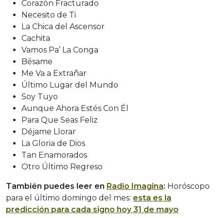
Corazón Fracturado
Necesito de Ti
La Chica del Ascensor
Cachita
Vamos Pa’ La Conga
Bésame
Me Va a Extrañar
Último Lugar del Mundo
Soy Tuyo
Aunque Ahora Estés Con Él
Para Que Seas Feliz
Déjame Llorar
La Gloria de Dios
Tan Enamorados
Otro Último Regreso
También puedes leer en
Radio Imagina
:
Horóscopo
para el último domingo del mes:
esta es la
predicción para cada signo hoy 31 de mayo