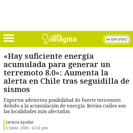
Skip to main content
EN VIVO
«Hay suficiente energía
acumulada para generar un
terremoto 8.0»: Aumenta la
alerta en Chile tras seguidilla de
sismos
Expertos advierten posibilidad de fuerte terremoto
debido a la acumulación de energía. Revisa cuáles son
las localidades más afectadas.
Javiera Aguilar
1 junio, 2026 - 12:21 pm