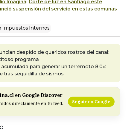
io Imagina
:
Corte de luz en Santiago este
nció suspensión del servicio en estas comunas
e Impuestos Internos
ncian despido de queridos rostros del canal:
exitoso programa
a acumulada para generar un terremoto 8.0»:
e tras seguidilla de sismos
na.cl en Google Discover
Seguir en Google
nidos directamente en tu feed.
DO