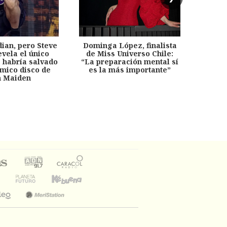
dian, pero Steve
Dominga López, finalista
Desp
evela el único
de Miss Universo Chile:
años, 
e habría salvado
“La preparación mental sí
chil
émico disco de
es la más importante”
capítu
n Maiden