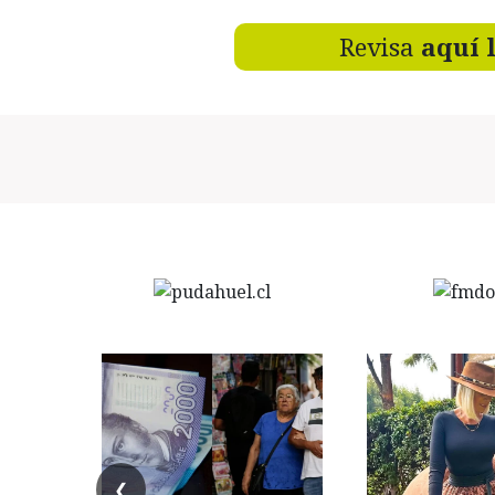
Revisa
aquí 
❮