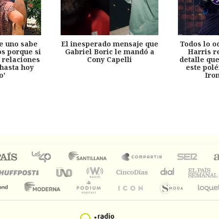
e uno sabe
El inesperado mensaje que
Todos lo o
s porque si
Gabriel Boric le mandó a
Harris r
 relaciones
Cony Capelli
detalle qu
hasta hoy
este pol
o'
Iro