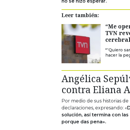
no se hizo esperar.
Leer también:
“Me oper
TVN reve
cerebra
"“Quiero sa
hacer la pe
Angélica Sepúl
contra Eliana A
Por medio de sus historias de 
declaraciones, expresando: «
D
solución, así termina con las
porque das pena».