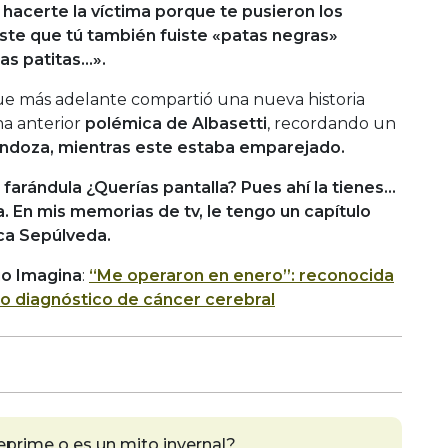
 hacerte la víctima porque te pusieron los
aste que tú también fuiste «patas negras»
as patitas…».
ue más adelante compartió una nueva historia
na anterior
polémica de Albasetti
, recordando un
endoza, mientras este estaba emparejado.
arándula ¿Querías pantalla? Pues ahí la tienes…
a. En mis memorias de tv, le tengo un capítulo
ca Sepúlveda.
io Imagina
:
“Me operaron en enero”: reconocida
do diagnóstico de cáncer cerebral
deprime o es un mito invernal?