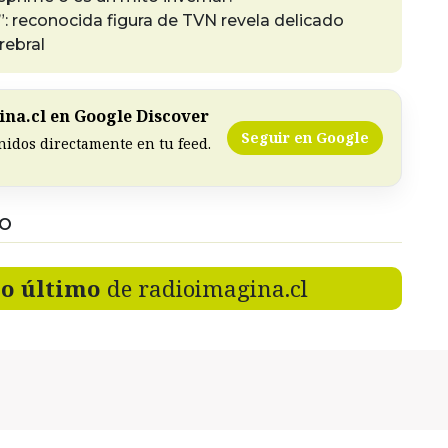
: reconocida figura de TVN revela delicado
rebral
na.cl en Google Discover
Seguir en Google
nidos directamente en tu feed.
DO
lo último
de radioimagina.cl