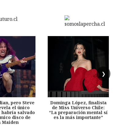
❯
dian, pero Steve
Dominga López, finalista
Desp
evela el único
de Miss Universo Chile:
años, 
e habría salvado
“La preparación mental sí
chil
émico disco de
es la más importante”
capítu
n Maiden