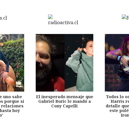
e uno sabe
El inesperado mensaje que
Todos lo o
s porque si
Gabriel Boric le mandó a
Harris r
 relaciones
Cony Capelli
detalle qu
hasta hoy
este pol
o'
Iro