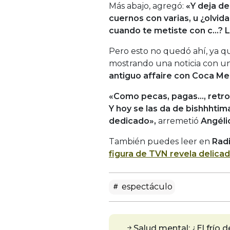
Más abajo, agregó:
«Y deja de
cuernos con varias, u ¿olvid
cuando te metiste con c…? L
Pero esto no quedó ahí, ya q
mostrando una noticia con u
antiguo affaire con Coca M
«Como pecas, pagas…, retro f
Y hoy se las da de bishhhtim
dedicado»,
arremetió
Angéli
También puedes leer en
Rad
figura de TVN revela delica
espectáculo
Salud mental: ¿El frío 