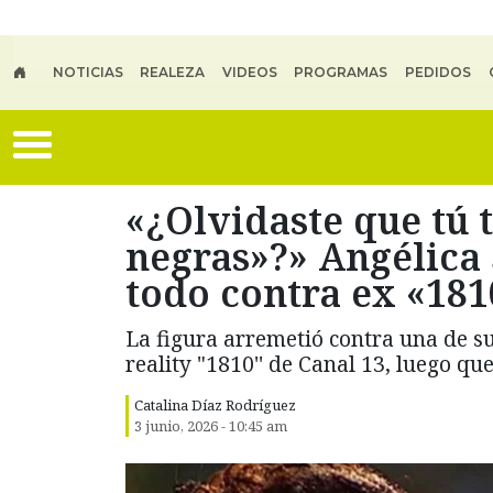
Skip to main content
NOTICIAS
REALEZA
VIDEOS
PROGRAMAS
PEDIDOS
«¿Olvidaste que tú 
negras»?» Angélica 
todo contra ex «181
La figura arremetió contra una de s
reality "1810'' de Canal 13, luego q
Catalina Díaz Rodríguez
3 junio, 2026 - 10:45 am