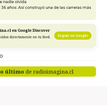
e nadie olvida
6 años: Así construyó una de las carreras más
na.cl en Google Discover
Seguir en Google
nidos directamente en tu feed.
DO
lo último
de radioimagina.cl