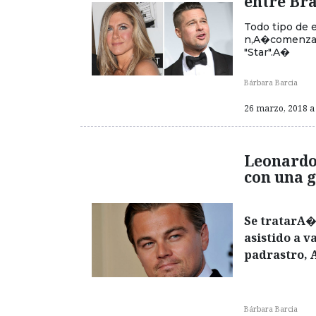
entre Bra
Todo tipo de 
n,A�comenzaron
"Star".A�
Bárbara Barcia
26 marzo, 2018 a 
Leonardo
con una g
Se tratarA�
asistido a 
padrastro, A
Bárbara Barcia