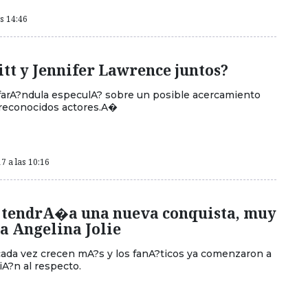
as 14:46
tt y Jennifer Lawrence juntos?
farA?ndula especulA? sobre un posible acercamiento
 reconocidos actores.A�
7 a las 10:16
t tendrA�a una nueva conquista, muy
a Angelina Jolie
ada vez crecen mA?s y los fanA?ticos ya comenzaron a
iA?n al respecto.