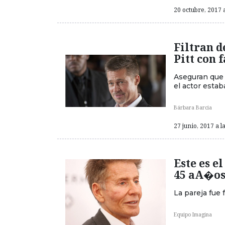
20 octubre, 2017 a
Filtran d
Pitt con 
Aseguran que 
el actor estab
Bárbara Barcia
27 junio, 2017 a l
Este es e
45 aA�os
La pareja fue 
Equipo Imagina