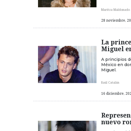
Maritza Maldonado 
28 noviembre, 202
La princ
Miguel e
A principios d
México en don
Miguel.
Raúl Catalán
16 diciembre, 202
Represent
nuevo r