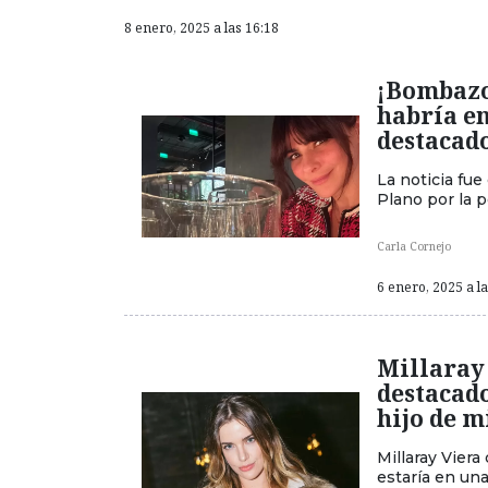
8 enero, 2025 a las 16:18
¡Bombazo
habría e
destacado
La noticia fu
Plano por la p
Carla Cornejo
6 enero, 2025 a l
Millaray
destacado
hijo de m
Millaray Viera
estaría en una