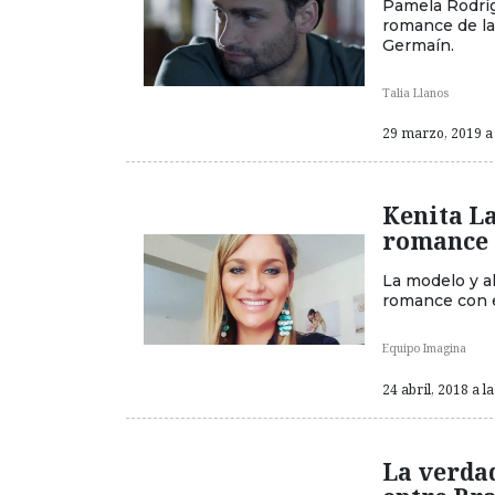
Pamela Rodríg
romance de la
Germaín.
Talia Llanos
29 marzo, 2019 a 
Kenita L
romance 
La modelo y a
romance con 
Equipo Imagina
24 abril, 2018 a l
La verdad