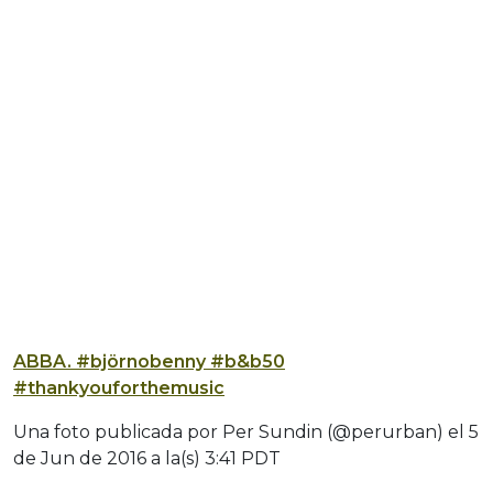
ABBA. #björnobenny #b&b50
#thankyouforthemusic
Una foto publicada por Per Sundin (@perurban) el
5
de Jun de 2016 a la(s) 3:41 PDT