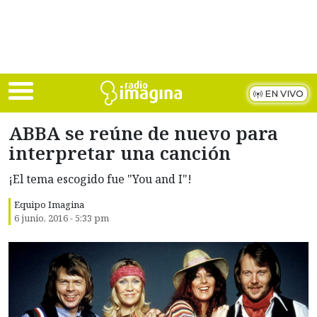
Skip to main content
EN VIVO
ABBA se reúne de nuevo para
interpretar una canción
¡El tema escogido fue "You and I"!
Equipo Imagina
6 junio, 2016 - 5:33 pm