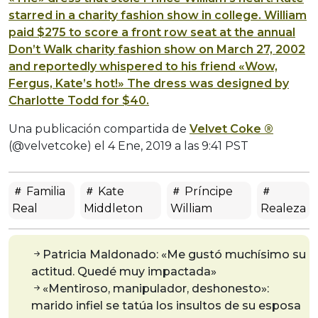
starred in a charity fashion show in college. William
paid $275 to score a front row seat at the annual
Don’t Walk charity fashion show on March 27, 2002
and reportedly whispered to his friend «Wow,
Fergus, Kate’s hot!» The dress was designed by
Charlotte Todd for $40.
Una publicación compartida de
Velvet Coke ®
(@velvetcoke) el
4 Ene, 2019 a las 9:41 PST
Familia
Kate
Príncipe
Real
Middleton
William
Realeza
Patricia Maldonado: «Me gustó muchísimo su
actitud. Quedé muy impactada»
«Mentiroso, manipulador, deshonesto»:
marido infiel se tatúa los insultos de su esposa