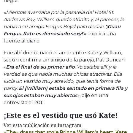
negra.
«Mientras avanzaba por la pasarela del Hotel St.
Andrews Bay, William quedó atónito y, al parecer, le
habló a su amigo Fergus Boyd para decirle
‘¡Guau
Fergus, Kate es demasiado sexy!’»
, explica una
fuente al diario.
Fue ahí donde nació el amor entre Kate y William,
según confirma un amigo de la pareja, Pat Duncan.
«
Era el final de su primer año
. Yo estaba allí, y la
verdad es que había muchas chicas atractivas. Ella
lucía un vestido muy atrevido, que tenía forma de
panty.
Él (William) estaba sentado en primera fila y
sus ojos estaban muy abiertos
«
, dijo en una
entrevista el 2011.
¡Este es el vestido que usó Kate!
Ver esta publicación en Instagram
«The» dress that stole Prince William’s heart. Kate