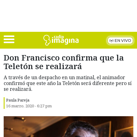
Skip to main content
EN VIVO
Don Francisco confirma que la
Teletón se realizará
A través de un despacho en un matinal, el animador
confirmó que este año la Teletón será diferente pero sí
se realizará.
Paula Pareja
16 marzo, 2020 - 6:27 pm