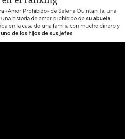
ra «Amor Prohibido» de Selena Quintanilla, una
n una historia de amor prohibido de
su abuela
,
aba en la casa de una familia con mucho dinero y
no de los hijos de sus jefes
.