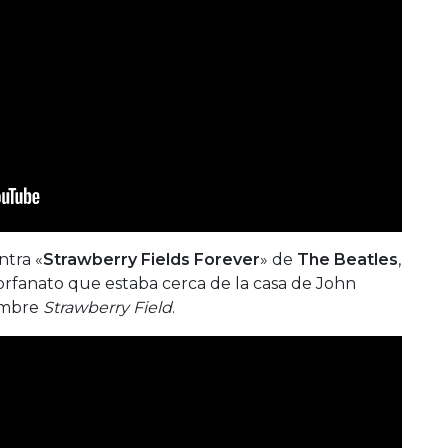
ntra «
Strawberry Fields Forever
» de
The Beatles
,
orfanato que estaba cerca de la casa de John
ombre
Strawberry Field
.