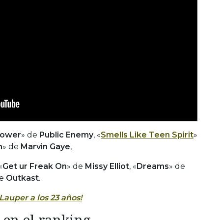
Power
» de
Public Enemy
, «
Smells Like Teen Spirit
»
n
» de
Marvin Gaye
,
«
Get ur Freak On
» de
Missy Elliot
, «
Dreams
» de
de
Outkast
.
 Lauper a los 23 años!
 en el ranking