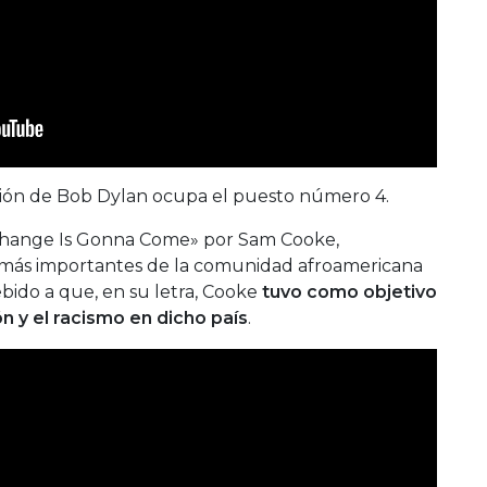
nción de Bob Dylan ocupa el puesto número 4.
A Change Is Gonna Come» por Sam Cooke,
s más importantes de la comunidad afroamericana
ebido a que, en su letra, Cooke
tuvo como objetivo
ón y el racismo en dicho país
.