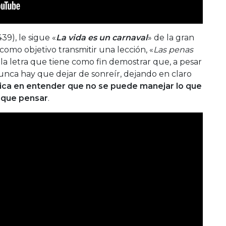
9), le sigue «
La vida es un carnaval
» de la gran
 como objetivo transmitir una lección, «
Las penas
 la letra que tiene como fin demostrar que, a pesar
nca hay que dejar de sonreír, dejando en claro
adica en entender que no se puede manejar lo que
o que pensar
.