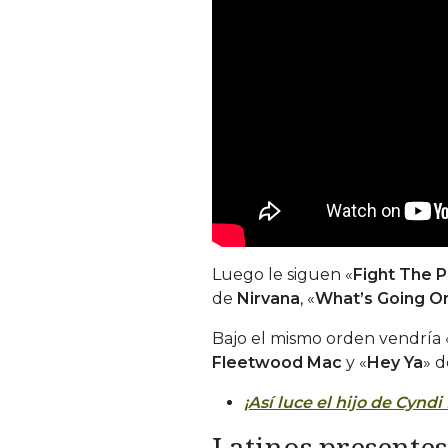
Luego le siguen «
Fight The 
de
Nirvana
, «
What’s Going O
Bajo el mismo orden vendría 
Fleetwood Mac
y «
Hey Ya
» 
¡Así luce el hijo de Cyndi
Latinos presentes