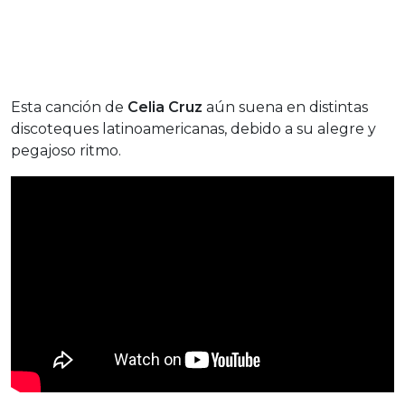
Esta canción de
Celia Cruz
aún suena en distintas
discoteques latinoamericanas, debido a su alegre y
pegajoso ritmo.