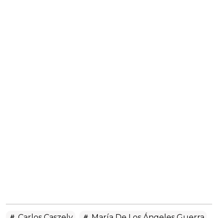
Carlos Caszely
María De Los Ángeles Guerra