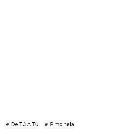
De Tú A Tú
Pimpinela