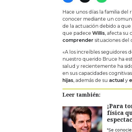
Hace unos días la familia del
conocer mediante un comun
de la actuación debido a que
que padece
Willis
, afecta su
comprender
situaciones del d
«A los increíbles seguidores
nuestro querido Bruce ha e
salud y recientemente ha sido
en sus capacidades cognitivas
hijas
, además de su
actual
y
Leer también:
¡Para to
física q
especta
"Se conocier