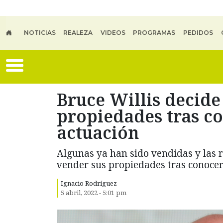
Skip to main content
NOTICIAS
REALEZA
VIDEOS
PROGRAMAS
PEDIDOS
Bruce Willis decide
propiedades tras co
actuación
Algunas ya han sido vendidas y las r
vender sus propiedades tras conocers
Ignacio Rodríguez
5 abril, 2022 - 5:01 pm