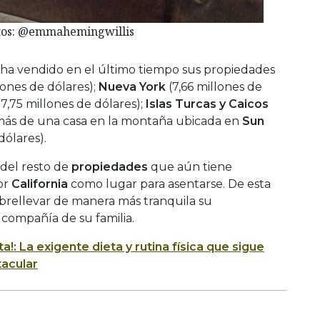
tos: @emmahemingwillis
ha vendido en el último tiempo sus propiedades
lones de dólares);
Nueva York
(7,66 millones de
17,75 millones de dólares);
Islas Turcas y Caicos
emás de una casa en la montaña ubicada en
Sun
dólares).
 del resto de
propiedades
que aún tiene
or
California
como lugar para asentarse. De esta
brellevar de manera más tranquila su
a compañía de su familia.
a!: La exigente dieta y rutina física que sigue
tacular