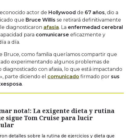
 reconocido actor de
Hollywood
de
67 años
, dio a
icado que
Bruce Willis
se retirará definitivamente
 le diagnosticaron
afasia
. La
enfermedad cerebral
 capacidad para
comunicarse
eficazmente y
ía a día.
 de Bruce, como familia queríamos compartir que
stado experimentando algunos problemas de
 diagnosticado con afasia, lo que está impactando
», parte diciendo el
comunicado
firmado por
sus
exesposa
.
mar nota!: La exigente dieta y rutina
ue sigue Tom Cruise para lucir
cular
on detalles sobre la rutina de ejercicios y dieta que