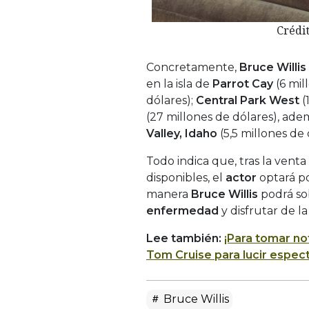
Crédi
Concretamente,
Bruce Willis
en la isla de
Parrot Cay
(6 mil
dólares);
Central Park West
(
(27 millones de dólares), ad
Valley, Idaho
(5,5 millones de 
Todo indica que, tras la venta
disponibles, el
actor
optará p
manera
Bruce Willis
podrá so
enfermedad
y disfrutar de l
Lee también:
¡Para tomar not
Tom Cruise para lucir espec
Bruce Willis