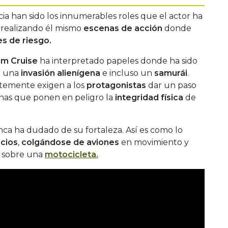
a han sido los innumerables roles que el actor ha
 realizando él mismo
escenas de acción
donde
s de riesgo.
m Cruise
ha interpretado papeles donde ha sido
n una
invasión alienígena
e incluso un
samurái
.
ntemente exigen a los
protagonistas
dar un paso
enas que ponen en peligro la
integridad física
de
ca ha dudado de su fortaleza. Así es como lo
icios
,
colgándose de aviones
en movimiento y
s sobre una
motocicleta
.