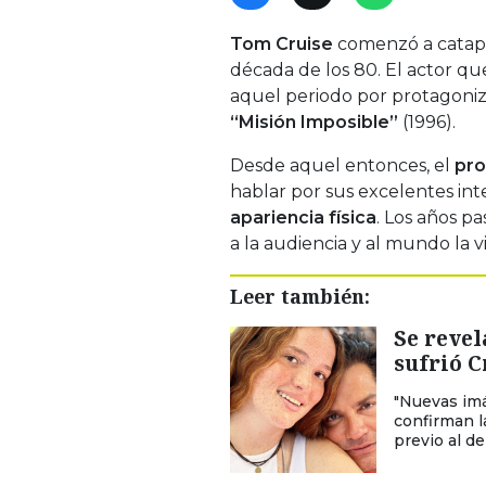
Tom Cruise
comenzó a catapu
década de los 80. El actor qu
aquel periodo por protagoniz
“Misión Imposible”
(1996).
Desde aquel entonces, el
pro
hablar por sus excelentes int
apariencia física
. Los años pa
a la audiencia y al mundo la 
Leer también:
Se revel
sufrió C
"Nuevas imá
confirman l
previo al del