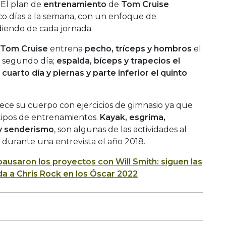
 El plan de
entrenamiento
de
Tom Cruise
co días a la semana, con un enfoque de
iendo de cada jornada.
Tom Cruise
entrena
pecho, tríceps y hombros
el
 segundo día;
espalda, bíceps y trapecios
el
 cuarto día y
piernas y parte inferior
el quinto
lece su cuerpo con ejercicios de gimnasio ya que
s tipos de entrenamientos.
Kayak, esgrima,
 y senderismo
, son algunas de las actividades al
r durante una entrevista el año 2018.
pausaron los proyectos con Will Smith: siguen las
a a Chris Rock en los Óscar 2022