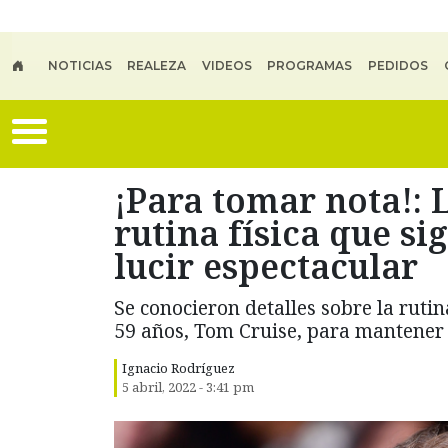
Skip to main content
NOTICIAS
REALEZA
VIDEOS
PROGRAMAS
PEDIDOS
¡Para tomar nota!: 
rutina física que s
lucir espectacular
Se conocieron detalles sobre la rutina
59 años, Tom Cruise, para mantener s
Ignacio Rodríguez
5 abril, 2022 - 3:41 pm