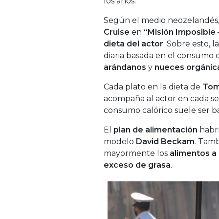
los años.
Según el medio neozelandés
Cruise
en
“Misión Imposible 
dieta del actor
. Sobre esto, 
diaria basada en el consumo
arándanos
y
nueces orgánic
Cada plato en la dieta de
Tom
acompaña al actor en cada set
consumo calórico suele ser ba
El
plan de alimentación
habrí
modelo
David Beckam
. Tamb
mayormente los
alimentos a l
exceso de grasa
.