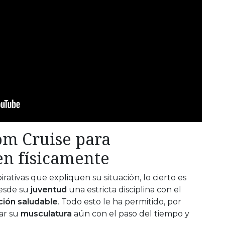
om Cruise para
n físicamente
irativas que expliquen su situación, lo cierto es
esde su
juventud
una estricta disciplina con el
ción saludable
. Todo esto le ha permitido, por
var su
musculatura
aún con el paso del tiempo y