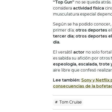
“Top Gun”
no se queda atrás.
considera
actividad física
cin
musculatura especial depend
Según se ha podido conocer,
primer día;
otros deportes
el
tercer día;
otros deportes
el
día.
El versátil
actor
no solo forta
es sabida su afición por otro
espeología, escalada, trote
aire libre que confesó realiza
Lee también:
Sony y Netflix 
consecuencias de la bofetad
Tom Cruise