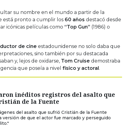
ltar su nombre en el mundo a partir de la
e está pronto a cumplir los
60 años
destacó desde
ar icónicas películas como
“Top Gun”
(1986) o
ductor de cine
estadounidense no solo daba que
erpretaciones, sino también por su destacada
saban y, lejos de oxidarse,
Tom Cruise
demostraba
vigencia que poseía a nivel
físico y actoral
.
aron inéditos registros del asalto que
ristián de la Fuente
genes del asalto que sufrió Cristián de la Fuente
a versión de que el actor fue marcado y perseguido
ito."