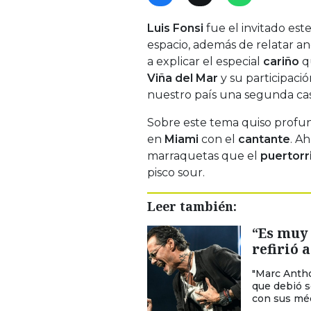
Luis Fonsi
fue el invitado es
espacio, además de relatar an
a explicar el especial
cariño
q
Viña del Mar
y su participaci
nuestro país una segunda casa
Sobre este tema quiso profu
en
Miami
con el
cantante
. A
marraquetas que el
puertor
pisco sour.
Leer también:
“Es muy 
refirió 
"Marc Anth
que debió s
con sus méd