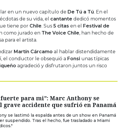
telar en un nuevo capítulo de
De Tú a Tú
. En el
écdotas de su vida, el
cantante
dedicó momentos
ue tiene por
Chile
. Sus
5 citas
en el
Festival de
ón como jurado en
The Voice Chile
, han hecho de
 para el artista.
ndizar
Martín Cárcamo
al hablar distendidamente
hí, el conductor le obsequió a
Fonsi
unas típicas
riqueño
agradeció y disfrutaron juntos un risco
fuerte para mi”: Marc Anthony se
al grave accidente que sufrió en Panamá
ony se lastimó la espalda antes de un show en Panamá
er suspendido. Tras el hecho, fue trasladado a Miami
icos."