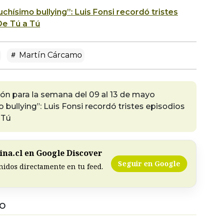
chísimo bullying”: Luis Fonsi recordó tristes
De Tú a Tú
Martín Cárcamo
ón para la semana del 09 al 13 de mayo
bullying”: Luis Fonsi recordó tristes episodios
 Tú
na.cl en Google Discover
Seguir en Google
nidos directamente en tu feed.
DO