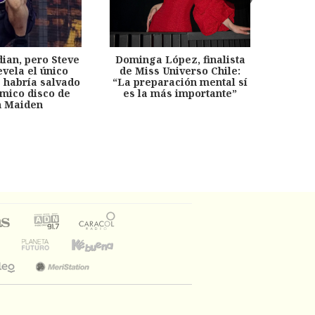
dian, pero Steve
Dominga López, finalista
Desp
evela el único
de Miss Universo Chile:
años, 
e habría salvado
“La preparación mental sí
chil
émico disco de
es la más importante”
capítu
n Maiden