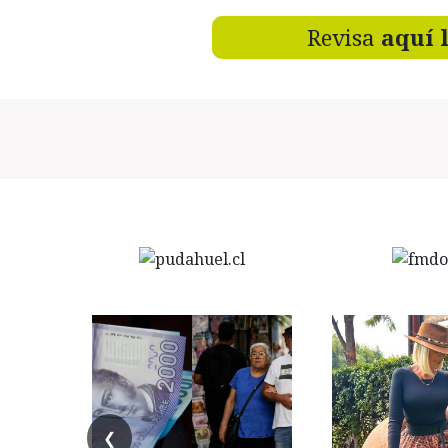
Revisa
aquí 
❮