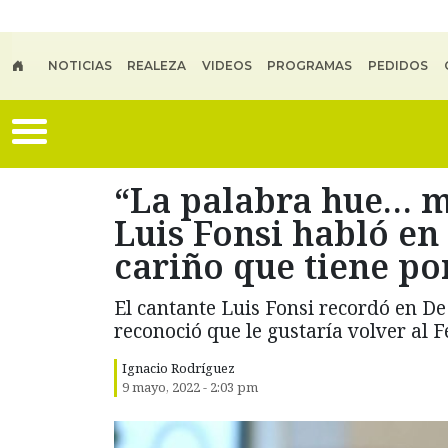
Skip to main content
NOTICIAS
REALEZA
VIDEOS
PROGRAMAS
PEDIDOS
“La palabra hue… me
Luis Fonsi habló en 
cariño que tiene po
El cantante Luis Fonsi recordó en De
reconoció que le gustaría volver al 
Ignacio Rodríguez
9 mayo, 2022 - 2:03 pm