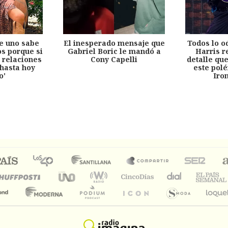
e uno sabe
El inesperado mensaje que
Todos lo o
s porque si
Gabriel Boric le mandó a
Harris r
 relaciones
Cony Capelli
detalle qu
hasta hoy
este pol
o'
Iro