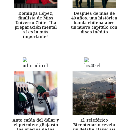
Dominga López,
Después de más de
finalista de Miss
40 años, una histórica
Universo Chile: “La
banda chilena abre
preparación mental
un nuevo capítulo con
sí es la más
disco inédito
importante”
Ante caída del dólar y
El Teleférico
el petróleo: ¿Bajarán
Bicentenario revela
los precios de los
un detalle clave: así