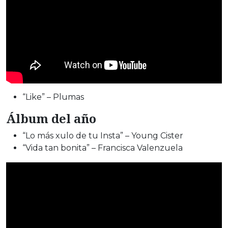
“Like” – Plumas
Álbum del año
“Lo más xulo de tu Insta” – Young Cister
“Vida tan bonita” – Francisca Valenzuela