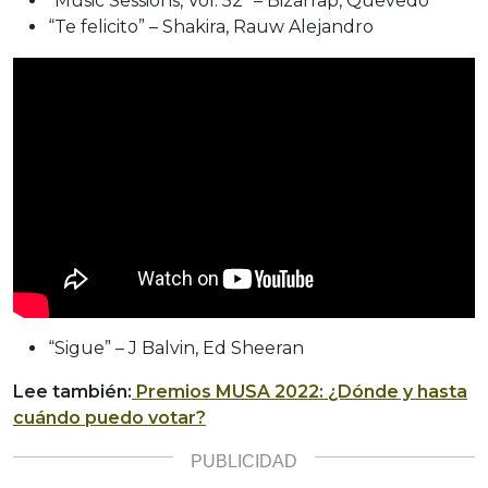
“Music Sessions, Vol. 52” – Bizarrap, Quevedo
“Te felicito” – Shakira, Rauw Alejandro
“Sigue” – J Balvin, Ed Sheeran
Lee también:
Premios MUSA 2022: ¿Dónde y hasta
cuándo puedo votar?