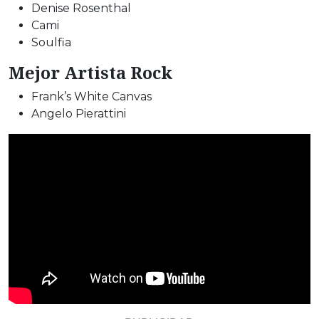
Denise Rosenthal
Cami
Soulfia
Mejor Artista Rock
Frank’s White Canvas
Angelo Pierattini