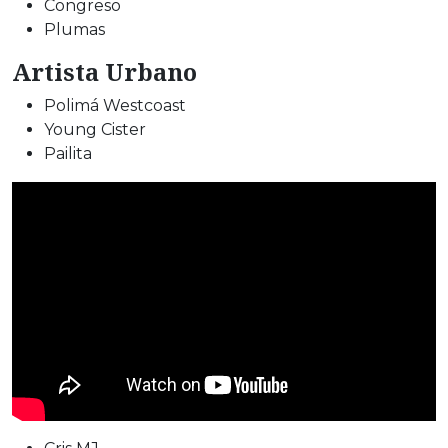
Congreso
Plumas
Artista Urbano
Polimá Westcoast
Young Cister
Pailita