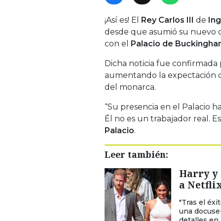
¡Así es! El
Rey Carlos III
de
Ing
desde que asumió su nuevo c
con el
Palacio de Buckingh
Dicha noticia fue confirmada 
aumentando la expectación de 
del monarca.
“Su presencia en el Palacio ha
Él no es un trabajador real. E
Palacio
.
Leer también:
Harry y
a Netfli
"Tras el éx
una docuser
detalles en 