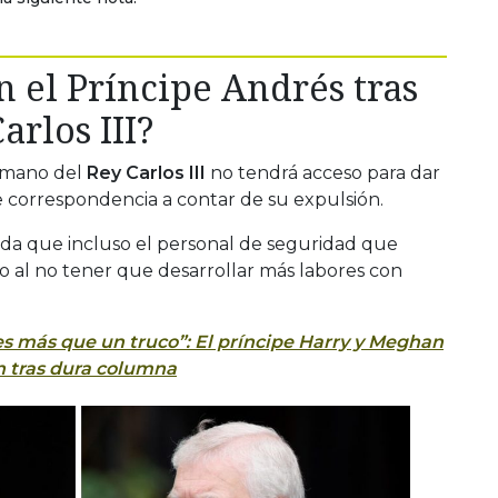
 el Príncipe Andrés tras
arlos III?
ermano del
Rey Carlos III
no tendrá acceso para dar
e correspondencia a contar de su expulsión.
ada que incluso el personal de seguridad que
jo al no tener que desarrollar más labores con
es más que un truco”: El príncipe Harry y Meghan
n tras dura columna