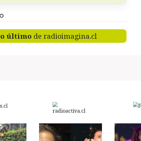
DO
lo último
de radioimagina.cl