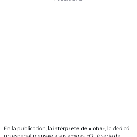
En la publicación, la
intérprete de «loba
«, le dedicó
un especial mensaje a sus amigas. «Qué sería de