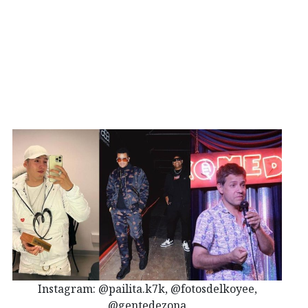
Instagram: @pailita.k7k, @fotosdelkoyee,
@gentedezona