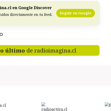
na.cl en Google Discover
Seguir en Google
nidos directamente en tu feed.
DO
lo último
de radioimagina.cl