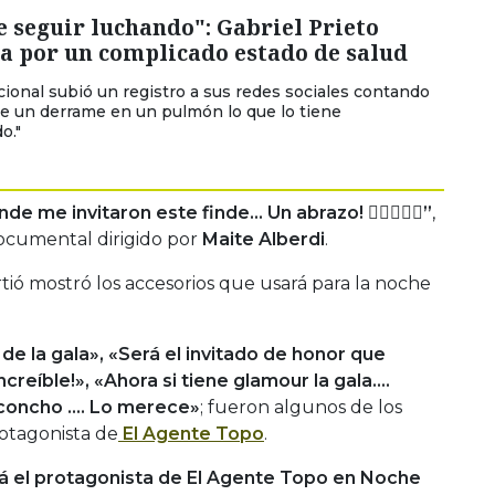
 seguir luchando": Gabriel Prieto
a por un complicado estado de salud
acional subió un registro a sus redes sociales contando
de un derrame en un pulmón lo que lo tiene
o."
de me invitaron este finde… Un abrazo! 🕵🏻‍♂️✌🏻”
,
documental dirigido por
Maite Alberdi
.
ió mostró los accesorios que usará para la noche
de la gala», «Será el invitado de honor que
creíble!», «Ahora si tiene glamour la gala….
a concho …. Lo merece»
; fueron algunos de los
rotagonista de
El Agente Topo
.
rá el protagonista de El Agente Topo en Noche