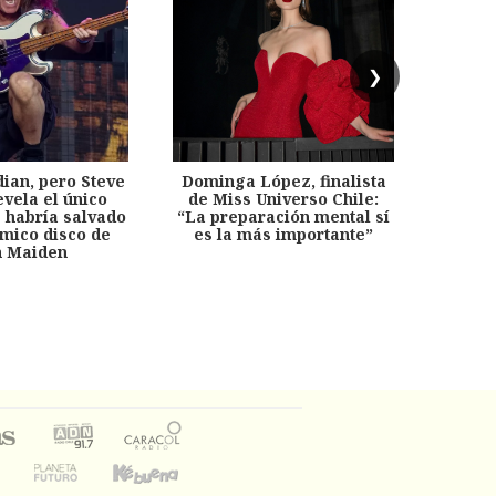
❯
dian, pero Steve
Dominga López, finalista
Desp
evela el único
de Miss Universo Chile:
años, 
e habría salvado
“La preparación mental sí
chil
émico disco de
es la más importante”
capítu
n Maiden