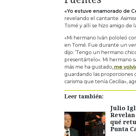
«Yo estuve enamorado de Ceci
revelando el cantante. Asimi
Tomé y allí se hizo amigo de l
«Mi hermano Iván pololeó co
en Tomé. Fue durante un veran
dijo: ‘Tengo un hermano chico
presentártelo». Mi hermano s
más me ha gustado,
me volvió
guardando las proporciones co
carisma que tenía Cecilia», ag
Leer también:
Julio Ig
Revelan
qué retu
Punta C