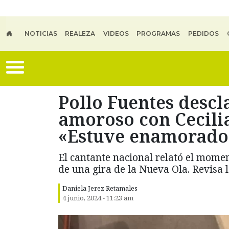
Skip to main content
NOTICIAS
REALEZA
VIDEOS
PROGRAMAS
PEDIDOS
Pollo Fuentes descl
amoroso con Cecilia
«Estuve enamorad
El cantante nacional relató el mome
de una gira de la Nueva Ola. Revisa lo
Daniela Jerez Retamales
4 junio, 2024 - 11:23 am