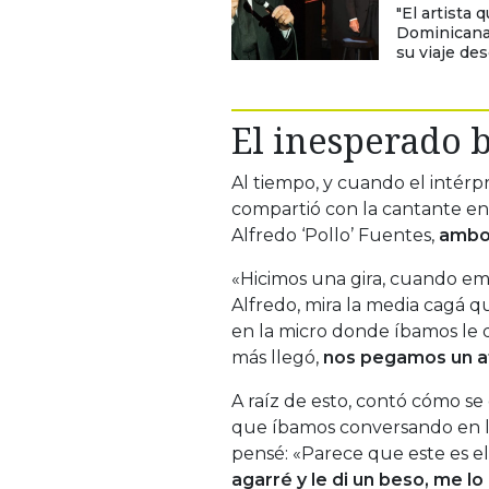
"El artista
Dominicana
su viaje de
El inesperado 
Al tiempo, y cuando el intérp
compartió con la cantante en 
Alfredo ‘Pollo’ Fuentes,
ambos
«Hicimos una gira, cuando emp
Alfredo, mira la media cagá q
en la micro donde íbamos le d
más llegó,
nos pegamos un at
A raíz de esto, contó cómo se
que íbamos conversando en l
pensé: «Parece que este es 
agarré y le di un beso, me l