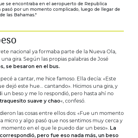
 que se encontraba en el aeropuerto de Republica
 pasó por un momento complicado, luego de llegar de
sde las Bahamas."
beso
rete nacional ya formaba parte de la Nueva Ola,
una gira. Según las propias palabras de José
, se besaron en el bus.
ecé a cantar, me hice famoso. Ella decía: «Este
ue dejó este hue… cantando». Hicimos una gira, y
i un beso y me lo respondió, pero hasta ahí no
raquesito suave y chao
«, confesó.
 dieron las cosas entre ellos dos: «Fue un momento
a micro y algo pasó que nos sentimos muy cerca y
el momento en el que le puedo dar un beso».
La
o correspondió, pero fue eso nada más, un beso