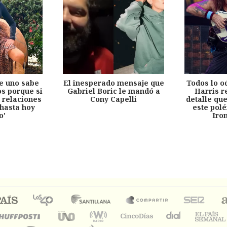
e uno sabe
El inesperado mensaje que
Todos lo o
s porque si
Gabriel Boric le mandó a
Harris r
 relaciones
Cony Capelli
detalle qu
hasta hoy
este pol
o'
Iro