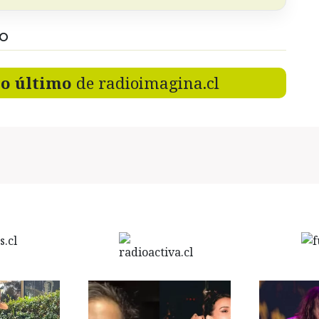
DO
lo último
de radioimagina.cl