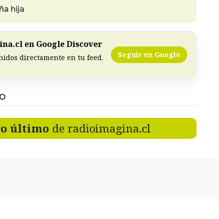
ña hija
na.cl en Google Discover
Seguir en Google
nidos directamente en tu feed.
DO
lo último
de radioimagina.cl