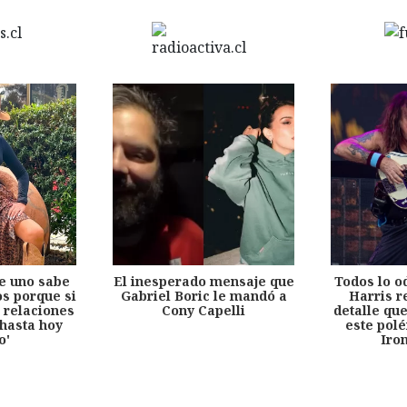
e uno sabe
El inesperado mensaje que
Todos lo o
s porque si
Gabriel Boric le mandó a
Harris r
 relaciones
Cony Capelli
detalle qu
hasta hoy
este pol
o'
Iro