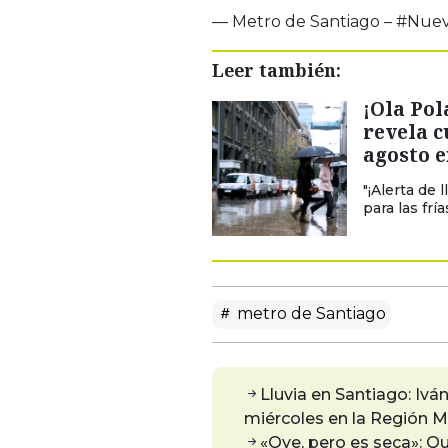
— Metro de Santiago – #Nue
Leer también:
¡Ola Pol
revela c
agosto 
"¡Alerta de 
para las fr
metro de Santiago
Lluvia en Santiago: Ivá
miércoles en la Región M
«Oye, pero es seca»: Qu