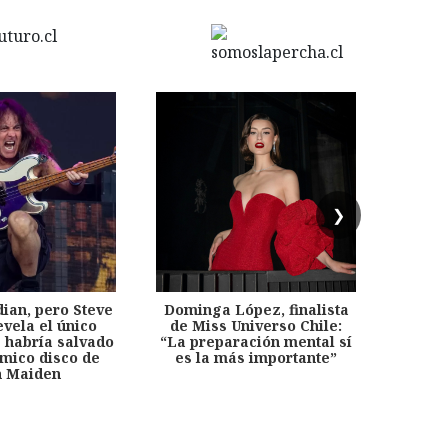
❯
dian, pero Steve
Dominga López, finalista
Desp
evela el único
de Miss Universo Chile:
años, 
e habría salvado
“La preparación mental sí
chil
émico disco de
es la más importante”
capítu
n Maiden