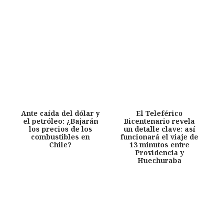
Ante caída del dólar y
El Teleférico
el petróleo: ¿Bajarán
Bicentenario revela
los precios de los
un detalle clave: así
combustibles en
funcionará el viaje de
Chile?
13 minutos entre
Providencia y
Huechuraba