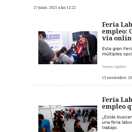
27 junio, 2025 a las 12:22
Feria Lab
empleo: C
vía onlin
Esta gran Fer
múltiples opc
Yuyunis Aguilera
13 noviembre, 202
Feria Lab
empleo qu
¿Estás buscan
una feria labo
trabajo.