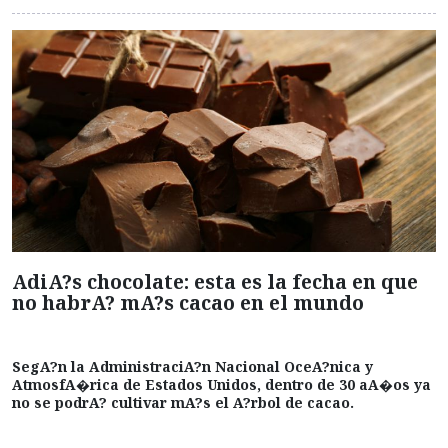
AdiA?s chocolate: esta es la fecha en que
no habrA? mA?s cacao en el mundo
SegA?n la AdministraciA?n Nacional OceA?nica y
AtmosfA�rica de Estados Unidos, dentro de 30 aA�os ya
no se podrA? cultivar mA?s el A?rbol de cacao.