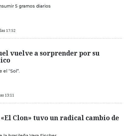
nsumir 5 gramos diarios
las 17:52
el vuelve a sorprender por su
sico
 el “Sol”.
las 13:11
 «El Clon» tuvo un radical cambio de
 la brasileña Vera Fischer.