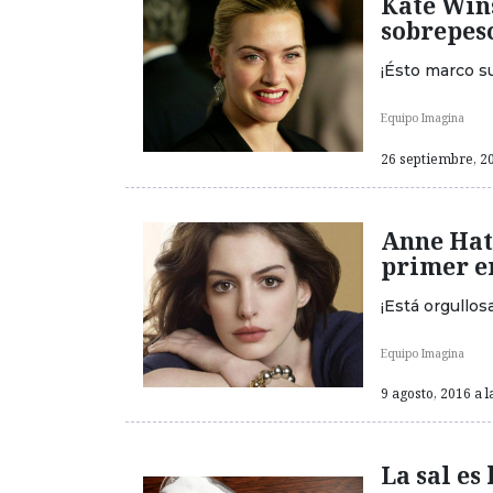
Kate Wins
sobrepes
¡Ésto marco s
Equipo Imagina
26 septiembre, 20
Anne Hat
primer 
¡Está orgullos
Equipo Imagina
9 agosto, 2016 a l
La sal es