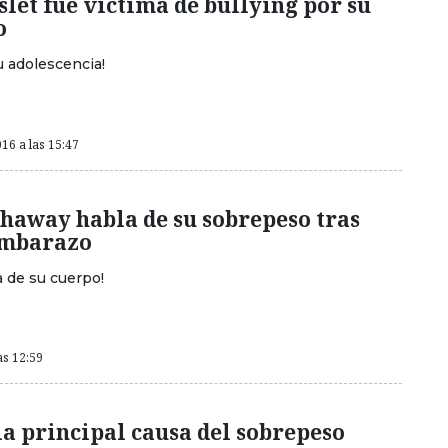
let fue víctima de bullying por su
o
u adolescencia!
16 a las 15:47
haway habla de su sobrepeso tras
embarazo
a de su cuerpo!
as 12:59
 la principal causa del sobrepeso