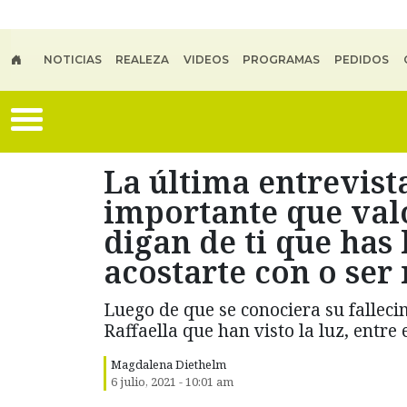
Skip to main content
NOTICIAS
REALEZA
VIDEOS
PROGRAMAS
PEDIDOS
La última entrevista
importante que valo
digan de ti que has
acostarte con o ser 
Luego de que se conociera su falleci
Raffaella que han visto la luz, entre 
Magdalena Diethelm
6 julio, 2021 - 10:01 am