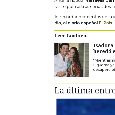
Ante la noticia
, Raffaella Car
tanto por rostros conocidos, a
Al recordar momentos de la vi
dio, al diario español
El País.
Leer también:
Isadora 
heredó e
"Mientras s
Figueroa ya
desapercibi
La última entre