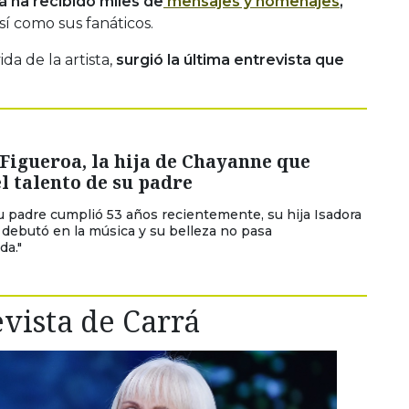
rá ha recibido miles de
mensajes y homenajes
,
sí como sus fanáticos.
da de la artista,
surgió la última entrevista que
Figueroa, la hija de Chayanne que
l talento de su padre
u padre cumplió 53 años recientemente, su hija Isadora
 debutó en la música y su belleza no pasa
da."
vista de Carrá