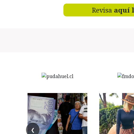
Revisa
aquí 
❮