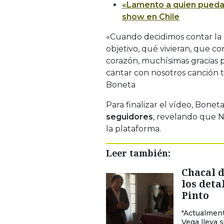
«Lamento a quien pueda
show en Chile
«Cuando decidimos contar la 
objetivo, qué vivieran, que co
corazón, muchísimas gracias 
cantar con nosotros canción 
Boneta
Para finalizar el vídeo, Bonet
seguidores
, revelando que Ne
la plataforma.
Leer también:
Chacal d
los deta
Pinto
"Actualment
Vega lleva 