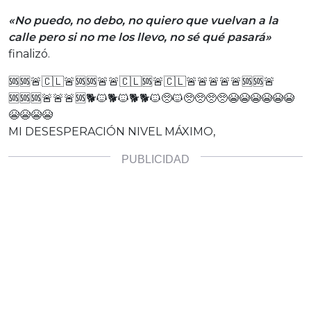
«No puedo, no debo, no quiero que vuelvan a la
calle pero si no me los llevo, no sé qué pasará»
finalizó.
🆘🆘🚨🇨🇱🚨🆘🆘🚨🚨🇨🇱🆘🚨🇨🇱🚨🚨🚨🚨🚨🆘🆘🚨
🆘🆘🆘🚨🚨🚨🆘🐕🐱🐕🐱🐕🐕🐱🥺🐱🥺🥺🥺🥺😭😭😭😭😭😭
😭😭😭😭
MI DESESPERACIÓN NIVEL MÁXIMO,