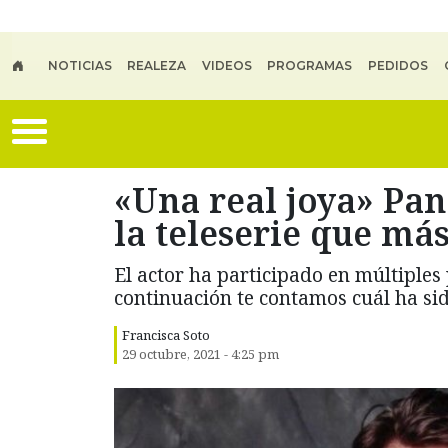
Skip to main content
NOTICIAS
REALEZA
VIDEOS
PROGRAMAS
PEDIDOS
«Una real joya» Pan
la teleserie que má
El actor ha participado en múltiples 
continuación te contamos cuál ha sid
Francisca Soto
29 octubre, 2021 - 4:25 pm