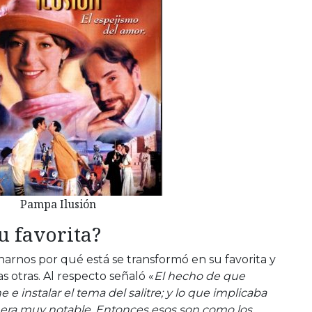
Pampa Ilusión
su favorita?
arnos por qué está se transformó en su favorita y
s otras. Al respecto señaló «
El hecho de que
 instalar el tema del salitre; y lo que implicaba
 era muy notable
.
Entonces esos son como los