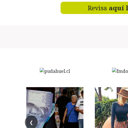
Revisa
aquí 
❮