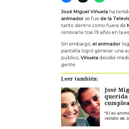
José Miguel Viñuela
ha tenid
animador
se fue
de la Televi
tanto dentro como fuera de
renovarle tras 19 años en la es
Sin embargo,
el animador
log
pantalla logró generar una au
público,
Viñuela
decidió media
gente.
Leer también:
José Mig
querida
cumple
"El ex anim
retrato de J