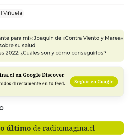
l Viñuela
nte para mí»: Joaquín de «Contra Viento y Marea»
sobre su salud
es 2022: ¿Cuáles son y cómo conseguirlos?
na.cl en Google Discover
Seguir en Google
nidos directamente en tu feed.
DO
lo último
de radioimagina.cl