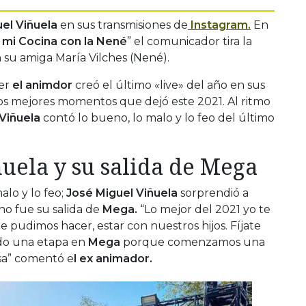
el Viñuela
en sus transmisiones de
Instagram.
En
mi Cocina con la Nené
” el comunicador tira la
n su amiga María Vilches (Nené).
er
el animdor
creó el último «live» del año en sus
 los mejores momentos que dejó este 2021. Al ritmo
Viñuela
contó lo bueno, lo malo y lo feo del último
uela y su salida de Mega
lo y lo feo;
José Miguel Viñuela
sorprendió a
no fue su salida de
Mega.
“Lo mejor del 2021 yo te
que pudimos hacer, estar con nuestros hijos. Fíjate
do una etapa en
Mega
porque comenzamos una
sa” comentó e
l ex animador.