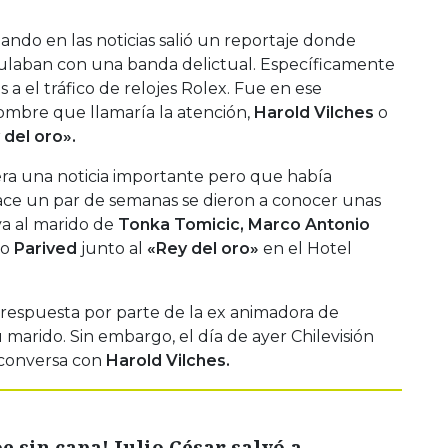
ndo en las noticias salió un reportaje donde
nculaban con una banda delictual. Específicamente
os a el tráfico de relojes Rolex. Fue en ese
bre que llamaría la atención,
Harold Vilches
o
 del oro».
ra una noticia importante pero que había
ace un par de semanas se dieron a conocer unas
a al marido de
Tonka Tomicic, Marco Antonio
mo
Parived
junto al
«Rey del oro»
en el Hotel
 respuesta por parte de la ex animadora de
marido. Sin embargo, el día de ayer Chilevisión
conversa con
Harold Vilches.
e sin capa! Julio César salvó a