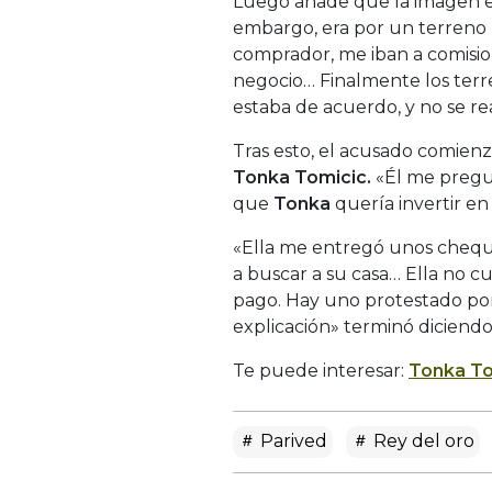
Luego añade que la imagen 
embargo, era por un terreno «
comprador, me iban a comisio
negocio… Finalmente los terr
estaba de acuerdo, y no se r
Tras esto, el acusado comienz
Tonka Tomicic.
«Él me pregun
que
Tonka
quería invertir en
«Ella me entregó unos chequ
a buscar a su casa… Ella no c
pago. Hay uno protestado por
explicación» terminó diciend
Te puede interesar:
Tonka To
Parived
Rey del oro