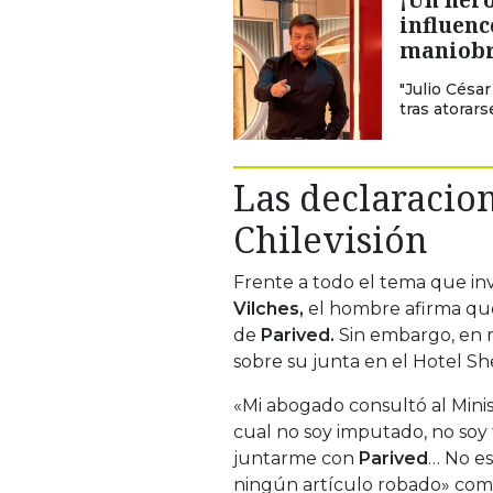
influenc
maniobr
"Julio Césa
tras atorar
Las declaracion
Chilevisión
Frente a todo el tema que in
Vilches,
el hombre afirma que 
de
Parived.
Sin embargo, en re
sobre su junta en el Hotel S
«Mi abogado consultó al Minis
cual no soy imputado, no so
juntarme con
Parived
… No es
ningún artículo robado» com