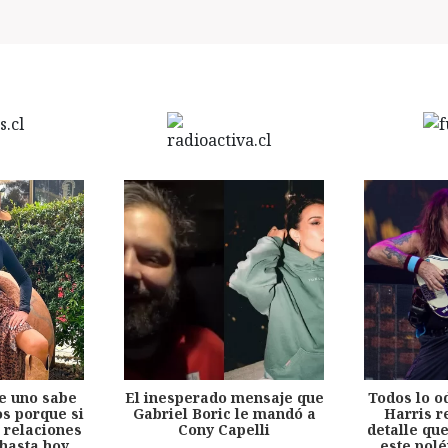
e uno sabe
El inesperado mensaje que
Todos lo o
s porque si
Gabriel Boric le mandó a
Harris r
 relaciones
Cony Capelli
detalle qu
hasta hoy
este pol