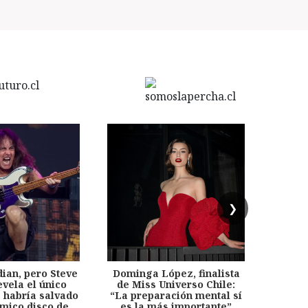
❯
dian, pero Steve
Dominga López, finalista
Desp
evela el único
de Miss Universo Chile:
años, 
e habría salvado
“La preparación mental sí
chil
émico disco de
es la más importante”
capítu