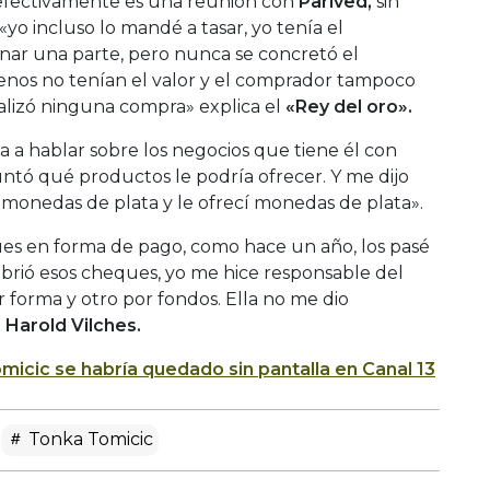
efectivamente es una reunión con
Parived,
sin
yo incluso lo mandé a tasar, yo tenía el
nar una parte, pero nunca se concretó el
enos no tenían el valor y el comprador tampoco
ealizó ninguna compra» explica el
«Rey del oro».
a a hablar sobre los negocios que tiene él con
tó qué productos le podría ofrecer. Y me dijo
 monedas de plata y le ofrecí monedas de plata».
es en forma de pago, como hace un año, los pasé
ubrió esos cheques, yo me hice responsable del
 forma y otro por fondos. Ella no me dio
o
Harold Vilches.
micic se habría quedado sin pantalla en Canal 13
Tonka Tomicic