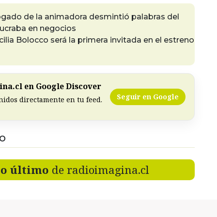
gado de la animadora desmintió palabras del
olucraba en negocios
ecilia Bolocco será la primera invitada en el estreno
na.cl en Google Discover
Seguir en Google
nidos directamente en tu feed.
DO
lo último
de radioimagina.cl