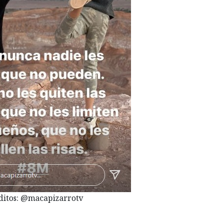
ditos: @macapizarrotv