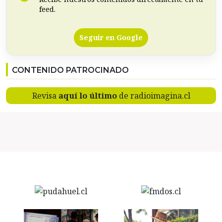
feed.
Seguir en Google
CONTENIDO PATROCINADO
Revisa
aquí lo último
de radioimagina.cl