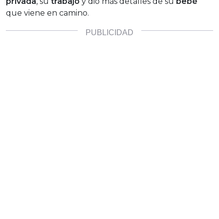
privada
, su
trabajo
y dio más detalles de su
bebé
que viene en camino.