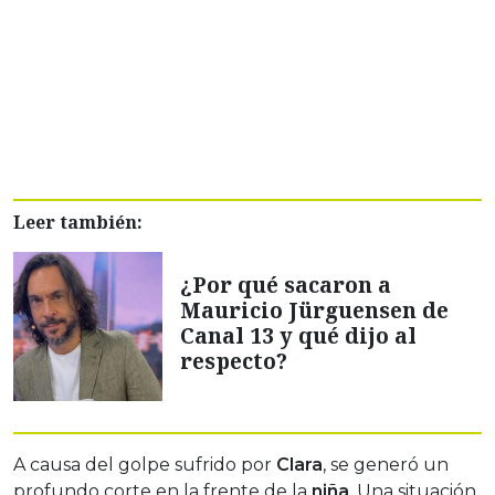
Leer también:
¿Por qué sacaron a
Mauricio Jürguensen de
Canal 13 y qué dijo al
respecto?
A causa del golpe sufrido por
Clara
, se generó un
profundo corte en la frente de la
niña
. Una situación