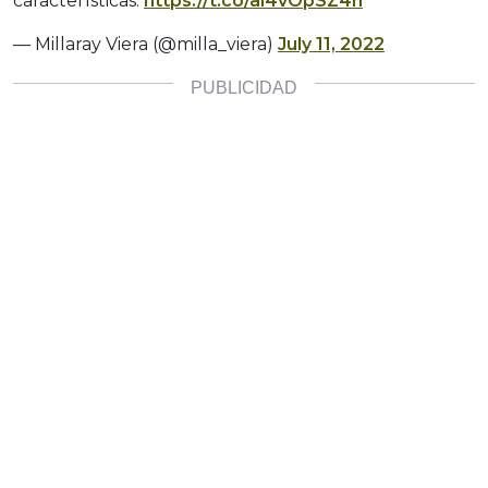
características.
https://t.co/ai4vOpSZ4n
— Millaray Viera (@milla_viera)
July 11, 2022