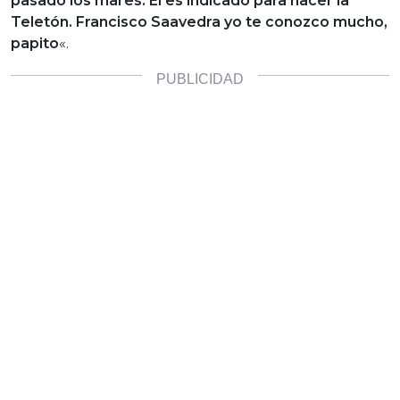
pasado los mares. Él es indicado para hacer la
Teletón. Francisco Saavedra yo te conozco mucho,
papito
«.