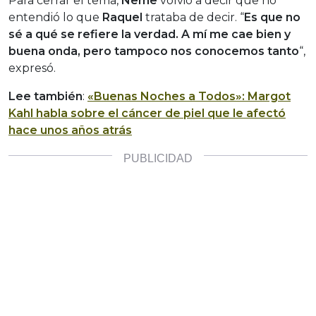
Para cerrar el tema,
Neme
volvió a decir que no
entendió lo que
Raquel
trataba de decir. “
Es que no
sé a qué se refiere la verdad. A mí me cae bien y
buena onda, pero tampoco nos conocemos tanto
“,
expresó.
Lee también
:
«Buenas Noches a Todos»: Margot
Kahl habla sobre el cáncer de piel que le afectó
hace unos años atrás